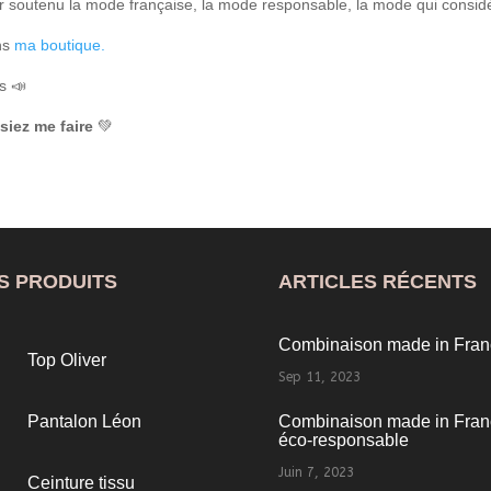
r soutenu la mode française, la mode responsable, la mode qui considè
ns
ma boutique.
s 📣
siez me faire
💚
S PRODUITS
ARTICLES RÉCENTS
Combinaison made in Fran
Top Oliver
Sep 11, 2023
Pantalon Léon
Combinaison made in Fran
éco-responsable
Juin 7, 2023
Ceinture tissu