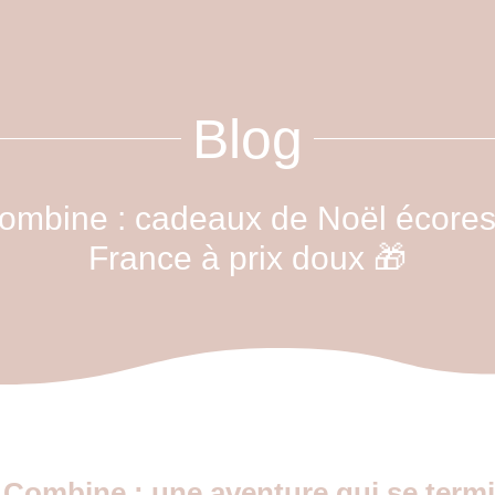
Blog
mbine : cadeaux de Noël écores
France à prix doux 🎁
 Combine : une aventure qui se term