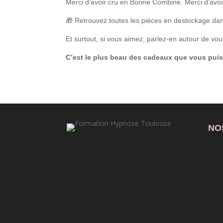
Merci d’avoir cru en Bonne Combine. Merci d’avoi
🎁 Retrouvez toutes les pièces en destockage da
Et surtout, si vous aimez, parlez-en autour de vou
C’est le plus beau des cadeaux que vous puis
NO