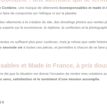
e Combine
, une marque de vêtements
écoresponsables et made in 
ns faire de compromis sur l’éthique ni sur la planète.
n des vêtements à la création du site, des shootings photos aux ventes ph
 experts sur le ecommerce, le stylisme, la confection et la photographie
ntes ne suffisent plus pour continuer, mais je refuse que cette histoir
ne
seconde vie
à toutes ces pièces, et permettre à chacun de se faire pl
ables et Made in France, à prix dou
 me dis que la situation me donne l’occasion de rendre mes créations ac
 sens, satisfaction et le sentiment d’une mission accomplie.
€
5 €