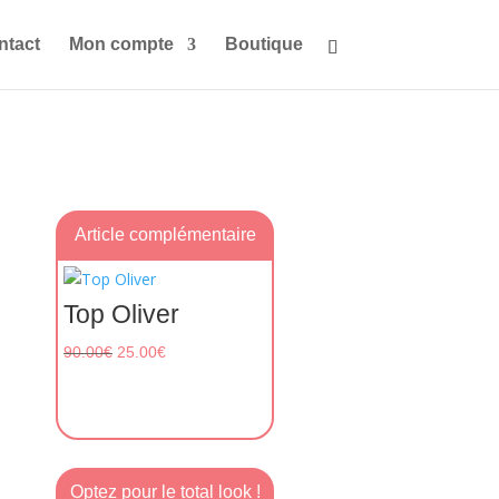
ntact
Mon compte
Boutique
Article complémentaire
Top Oliver
Le
Le
90.00
€
25.00
€
prix
prix
initial
actuel
était :
est :
90.00€.
25.00€.
Optez pour le total look !