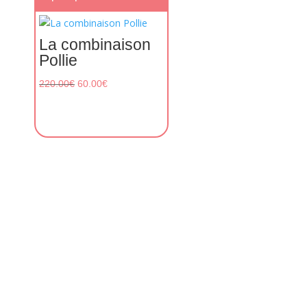
La combinaison
Pollie
Le
Le
220.00
€
60.00
€
prix
prix
initial
actuel
était :
est :
220.00€.
60.00€.